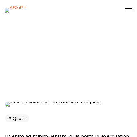
Image
23 janvier 2020
Home
Image
Quote
Ut enim ad minim veniam, quis nostrud exercitation