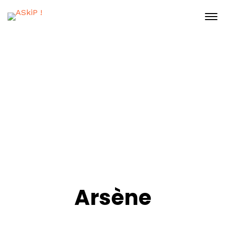
Our Team Single
2 avril 2026
Home
Our Team Archive
Arsène
Arsène